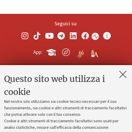
Seguici su:
App:
Questo sito web utilizza i
Contatti e PEC
Uffici dell'amministrazione generale
cookie
Lavora con noi
Nel nostro sito utilizziamo sia cookie tecnici necessari per il suo
Alumni community
funzionamento, sia cookie e altri strumenti di tracciamento facoltativi
che potrai attivare solo con il tuo consenso.
Piano strategico
Cookie e altri strumenti di tracciamento facoltativi sono usati per
Bilanci
analisi statistiche, misure sull'efficacia della comunicazione