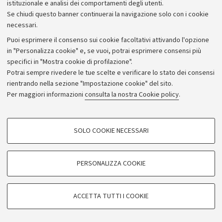
istituzionale e analisi dei comportamenti degli utenti.
Donazioni e 5x1000
Se chiudi questo banner continuerai la navigazione solo con i cookie
Merchandising - UniboStore
necessari.
Bandi, gare e concorsi
Puoi esprimere il consenso sui cookie facoltativi attivando l'opzione
in "Personalizza cookie" e, se vuoi, potrai esprimere consensi più
Albo online
specifici in "Mostra cookie di profilazione".
Amministrazione trasparente
Potrai sempre rivedere le tue scelte e verificare lo stato dei consensi
rientrando nella sezione "Impostazione cookie" del sito.
Atti di notifica
Per maggiori informazioni
consulta la nostra Cookie policy
.
Informazioni sul sito e accessibilità
Dichiarazione di accessibilità
COOKIE DI PROFILAZIONE - FACOLTATIVI
SOLO COOKIE NECESSARI
Privacy e note legali
Si tratta di cookie utilizzati per analizzare le caratteristiche della navigazione
degli utenti, creare profili in base al loro comportamento sul sito, per analisi
Impostazioni Cookie
di marketing.
PERSONALIZZA COOKIE
Mostra cookie di profilazione
©Copyright 2026 - ALMA MATER STUDIORUM - Università di
Google/Youtube Video
COOKIE TECNICI - NECESSARI
Bologna - Via Zamboni,
33 - 40126
Bologna - PI:
01131710376
ACCETTA TUTTI I COOKIE
Facebook
- CF:
80007010376
Si tratta di cookie tecnici utilizzati, a titolo esemplificativo, per il corretto
Vimeo
funzionamento del sito, salvare le preferenze di navigazione, per il