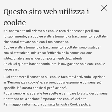
Questo sito web utilizza i
Contatti e PEC
Uffici dell'amministrazione generale
cookie
Lavora con noi
Nel nostro sito utilizziamo sia cookie tecnici necessari per il suo
Alumni community
funzionamento, sia cookie e altri strumenti di tracciamento facoltativi
che potrai attivare solo con il tuo consenso.
Piano strategico
Cookie e altri strumenti di tracciamento facoltativi sono usati per
Bilanci
analisi statistiche, misure sull'efficacia della comunicazione
istituzionale e analisi dei comportamenti degli utenti.
Donazioni e 5x1000
Se chiudi questo banner continuerai la navigazione solo con i cookie
Merchandising - UniboStore
necessari.
Bandi, gare e concorsi
Puoi esprimere il consenso sui cookie facoltativi attivando l'opzione
in "Personalizza cookie" e, se vuoi, potrai esprimere consensi più
Albo online
specifici in "Mostra cookie di profilazione".
Amministrazione trasparente
Potrai sempre rivedere le tue scelte e verificare lo stato dei consensi
rientrando nella sezione "Impostazione cookie" del sito.
Atti di notifica
Per maggiori informazioni
consulta la nostra Cookie policy
.
Informazioni sul sito e accessibilità