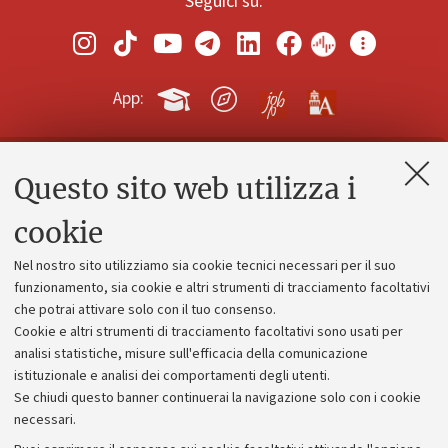
Seguici su:
App:
Questo sito web utilizza i
Contatti e PEC
Uffici dell'amministrazione generale
cookie
Lavora con noi
Nel nostro sito utilizziamo sia cookie tecnici necessari per il suo
Alumni community
funzionamento, sia cookie e altri strumenti di tracciamento facoltativi
che potrai attivare solo con il tuo consenso.
Piano strategico
Cookie e altri strumenti di tracciamento facoltativi sono usati per
Bilanci
analisi statistiche, misure sull'efficacia della comunicazione
istituzionale e analisi dei comportamenti degli utenti.
Donazioni e 5x1000
Se chiudi questo banner continuerai la navigazione solo con i cookie
Merchandising - UniboStore
necessari.
Bandi, gare e concorsi