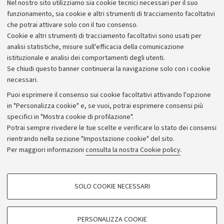
Nel nostro sito utilizziamo sia cookie tecnici necessari per il suo
Alumni community
funzionamento, sia cookie e altri strumenti di tracciamento facoltativi
che potrai attivare solo con il tuo consenso.
Piano strategico
Cookie e altri strumenti di tracciamento facoltativi sono usati per
Bilanci
analisi statistiche, misure sull'efficacia della comunicazione
istituzionale e analisi dei comportamenti degli utenti.
Donazioni e 5x1000
Se chiudi questo banner continuerai la navigazione solo con i cookie
Merchandising - UniboStore
necessari.
Bandi, gare e concorsi
Puoi esprimere il consenso sui cookie facoltativi attivando l'opzione
in "Personalizza cookie" e, se vuoi, potrai esprimere consensi più
Albo online
specifici in "Mostra cookie di profilazione".
Amministrazione trasparente
Potrai sempre rivedere le tue scelte e verificare lo stato dei consensi
rientrando nella sezione "Impostazione cookie" del sito.
Atti di notifica
Per maggiori informazioni
consulta la nostra Cookie policy
.
Informazioni sul sito e accessibilità
Dichiarazione di accessibilità
COOKIE DI PROFILAZIONE - FACOLTATIVI
SOLO COOKIE NECESSARI
Privacy e note legali
Si tratta di cookie utilizzati per analizzare le caratteristiche della navigazione
degli utenti, creare profili in base al loro comportamento sul sito, per analisi
Impostazioni Cookie
di marketing.
PERSONALIZZA COOKIE