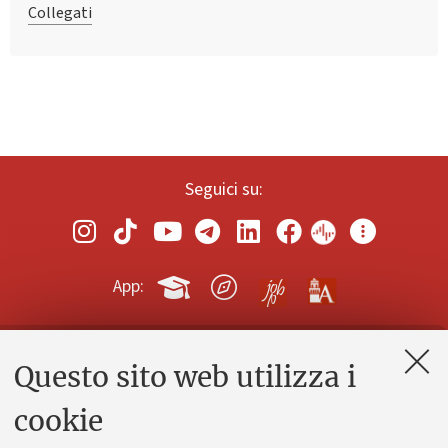
Collegati
Seguici su:
App:
Questo sito web utilizza i
Contatti e PEC
Uffici dell'amministrazione generale
cookie
Lavora con noi