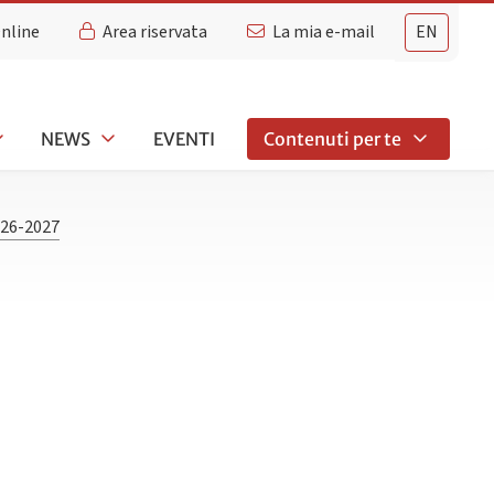
Online
Area riservata
La mia e-mail
EN
NEWS
EVENTI
Contenuti per te
26-2027