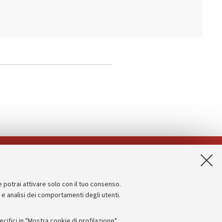
App:
e potrai attivare solo con il tuo consenso.
Informazioni sul sito e accessibilità
e e analisi dei comportamenti degli utenti.
Dichiarazione di accessibilità
ifici in "Mostra cookie di profilazione".