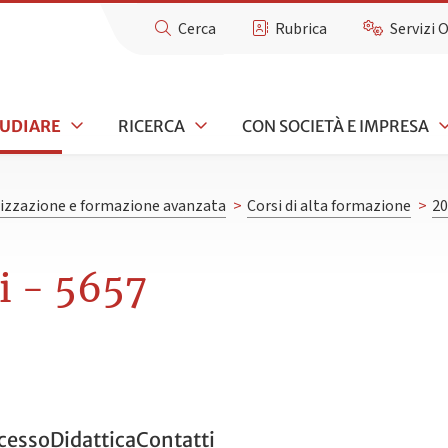
Cerca
Rubrica
Servizi 
TUDIARE
RICERCA
CON SOCIETÀ E IMPRESA
lizzazione e formazione avanzata
>
Corsi di alta formazione
>
20
i - 5657
ccesso
Didattica
Contatti