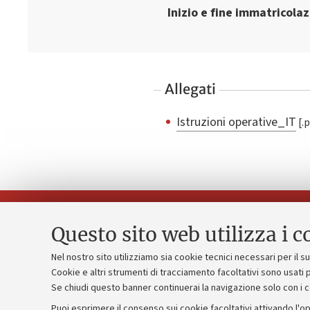
Inizio e fine immatricola
Allegati
Istruzioni operative_IT
Questo sito web utilizza i c
Nel nostro sito utilizziamo sia cookie tecnici necessari per il 
Piano strate
Cookie e altri strumenti di tracciamento facoltativi sono usati p
Contatti e PEC
Se chiudi questo banner continuerai la navigazione solo con i 
Bilanci
Uffici dell'amministrazione generale
Puoi esprimere il consenso sui cookie facoltativi attivando l'op