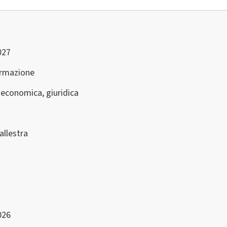
027
ormazione
 economica, giuridica
allestra
026