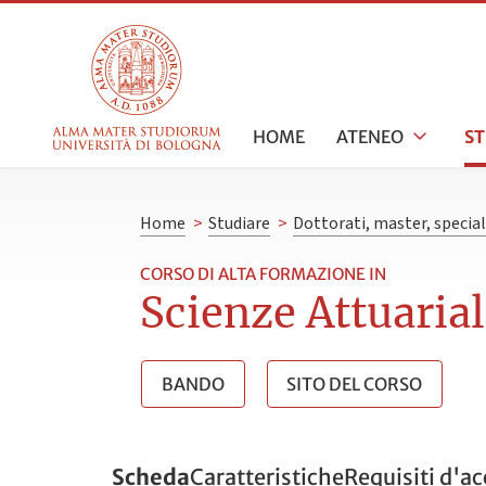
HOME
ATENEO
S
Home
>
Studiare
>
Dottorati, master, specia
CORSO DI ALTA FORMAZIONE IN
Scienze Attuarial
BANDO
SITO DEL CORSO
Scheda
Caratteristiche
Requisiti d'a