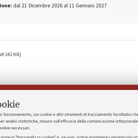
zione
dal 21 Dicembre 2026 al 11 Gennaio 2027
[.pdf 242 KB]
Seguici su:
ookie
suo funzionamento, sia cookie e altri strumenti di tracciamento facoltativi ch
gico
Bandi, gare e concorsi
er analisi statistiche, misure sull'efficacia della comunicazione istituzional
cookie necessari.
Albo online
zione in "Personalizza cookie" e, se vuoi, potrai esprimere consensi più spec