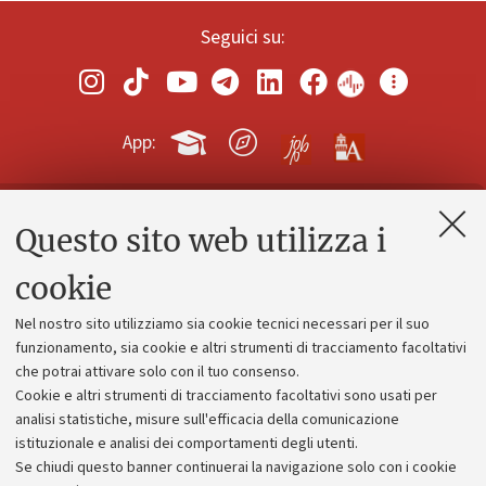
Seguici su:
App:
Questo sito web utilizza i
Contatti e PEC
Uffici dell'amministrazione generale
cookie
Lavora con noi
Nel nostro sito utilizziamo sia cookie tecnici necessari per il suo
Alumni community
funzionamento, sia cookie e altri strumenti di tracciamento facoltativi
che potrai attivare solo con il tuo consenso.
Piano strategico
Cookie e altri strumenti di tracciamento facoltativi sono usati per
Bilanci
analisi statistiche, misure sull'efficacia della comunicazione
istituzionale e analisi dei comportamenti degli utenti.
Donazioni e 5x1000
Se chiudi questo banner continuerai la navigazione solo con i cookie
Merchandising - UniboStore