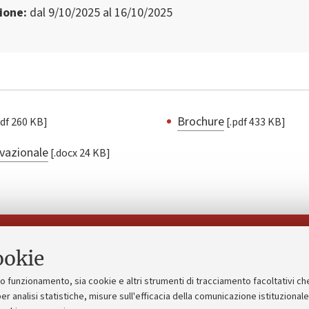
zione
dal 9/10/2025 al 16/10/2025
Brochure
[.pdf 260 KB]
[.pdf 433 KB]
ivazionale
[.docx 24 KB]
Seguici su:
ookie
suo funzionamento, sia cookie e altri strumenti di tracciamento facoltativi ch
gico
Bandi, gare e concorsi
er analisi statistiche, misure sull'efficacia della comunicazione istituzional