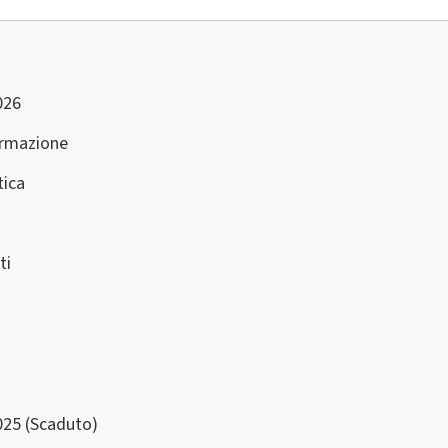
026
ormazione
ica
ti
025 (Scaduto)