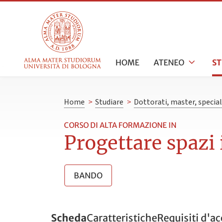
HOME
ATENEO
S
Home
>
Studiare
>
Dottorati, master, specia
CORSO DI ALTA FORMAZIONE IN
Progettare spazi 
BANDO
Scheda
Caratteristiche
Requisiti d'a