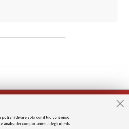
App:
e potrai attivare solo con il tuo consenso.
Informazioni sul sito e accessibilità
e e analisi dei comportamenti degli utenti.