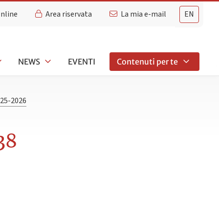
Online
Area riservata
La mia e-mail
EN
NEWS
EVENTI
Contenuti per te
25-2026
38