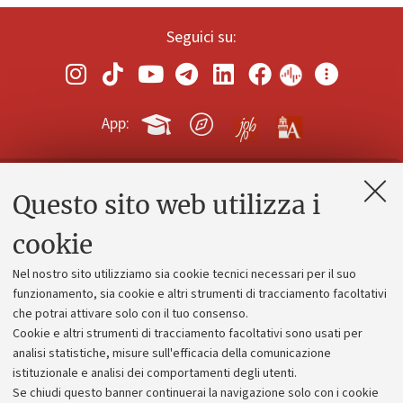
Seguici su:
App:
Questo sito web utilizza i
Contatti e PEC
Uffici dell'amministrazione generale
cookie
Lavora con noi
Nel nostro sito utilizziamo sia cookie tecnici necessari per il suo
Alumni community
funzionamento, sia cookie e altri strumenti di tracciamento facoltativi
che potrai attivare solo con il tuo consenso.
Piano strategico
Cookie e altri strumenti di tracciamento facoltativi sono usati per
Bilanci
analisi statistiche, misure sull'efficacia della comunicazione
istituzionale e analisi dei comportamenti degli utenti.
Donazioni e 5x1000
Se chiudi questo banner continuerai la navigazione solo con i cookie