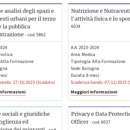
e analisi degli spazi e
Nutrizione e Nutraceut
esti urbani per il terzo
l'attività fisica e lo spo
e la pubblica
6034
strazione
- cod. 5862
2024
A.A. 2023-2024
istica
Area: Medica
: Alta Formazione
Tipologia: Alta Formazione
gna
Sede:
Bologna
mesi
Durata: 8 mesi
bando: 27/10/2023 (Scaduto)
Scadenza bando: 07/12/2023 (
informazioni
Maggiori informazioni
 sociali e giuridiche
Privacy e Data Protect
coglienza ed
Officer
- cod. 6037
zione dei migranti