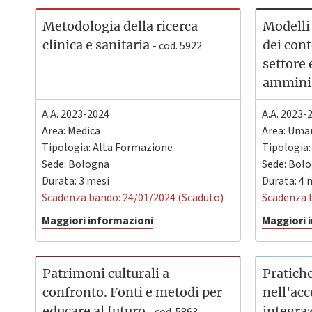
Metodologia della ricerca
Modelli 
clinica e sanitaria
dei cont
- cod. 5922
settore 
ammini
A.A. 2023-2024
A.A. 2023-
Area: Medica
Area: Uman
Tipologia: Alta Formazione
Tipologia
Sede:
Bologna
Sede:
Bolo
Durata: 3 mesi
Durata: 4 
Scadenza bando: 24/01/2024 (Scaduto)
Scadenza 
Maggiori informazioni
Maggiori 
Patrimoni culturali a
Pratiche
confronto. Fonti e metodi per
nell'ac
educare al futuro
integra