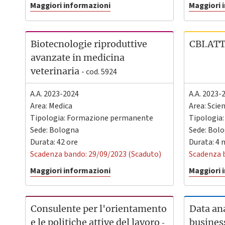
Maggiori informazioni
Maggiori 
Biotecnologie riproduttive
CBI.AT
avanzate in medicina
veterinaria
- cod. 5924
A.A. 2023-2024
A.A. 2023-
Area: Medica
Area: Scie
Tipologia: Formazione permanente
Tipologia
Sede:
Bologna
Sede:
Bolo
Durata: 42 ore
Durata: 4 
Scadenza bando: 29/09/2023 (Scaduto)
Scadenza 
Maggiori informazioni
Maggiori 
Consulente per l'orientamento
Data ana
e le politiche attive del lavoro
business
-