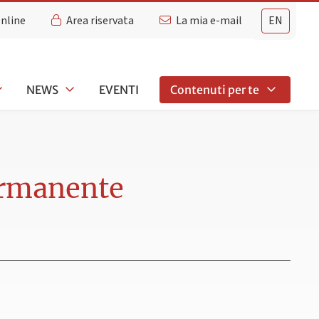
Online
Area riservata
La mia e-mail
EN
NEWS
EVENTI
Contenuti per te
ermanente