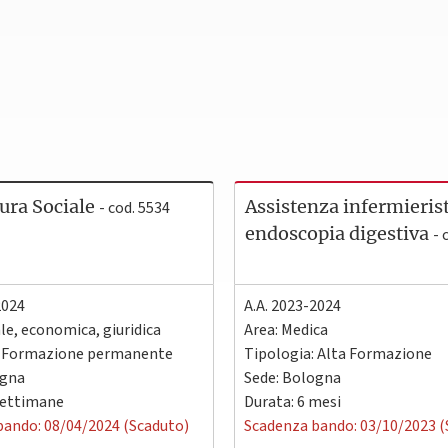
ura Sociale
Assistenza infermierist
- cod. 5534
endoscopia digestiva
- 
2024
A.A. 2023-2024
ale, economica, giuridica
Area: Medica
: Formazione permanente
Tipologia: Alta Formazione
gna
Sede:
Bologna
settimane
Durata: 6 mesi
bando: 08/04/2024 (Scaduto)
Scadenza bando: 03/10/2023 (