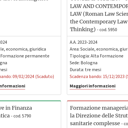
LAW AND CONTEMPO
LAW (Roman Law Scien
the Contemporary Law
Thinking)
- cod. 5950
2024
A.A. 2023-2024
ale, economica, giuridica
Area: Sociale, economica, giur
: Formazione permanente
Tipologia: Alta Formazione
gna
Sede:
Bologna
mesi
Durata: tre mesi
bando: 09/02/2024 (Scaduto)
Scadenza bando: 15/12/2023 (
informazioni
Maggiori informazioni
ve in Finanza
Formazione manageria
tica
la Direzione delle Stru
- cod. 5790
sanitarie complesse
- c