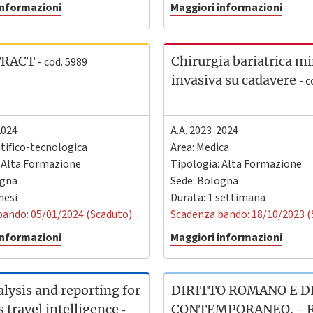
informazioni
Maggiori informazioni
TRACT
Chirurgia bariatrica m
- cod. 5989
invasiva su cadavere
- c
2024
A.A. 2023-2024
ntifico-tecnologica
Area: Medica
: Alta Formazione
Tipologia: Alta Formazione
gna
Sede:
Bologna
mesi
Durata: 1 settimana
bando: 05/01/2024 (Scaduto)
Scadenza bando: 18/10/2023 (
informazioni
Maggiori informazioni
lysis and reporting for
DIRITTO ROMANO E D
 travel intelligence
CONTEMPORANEO. -
-