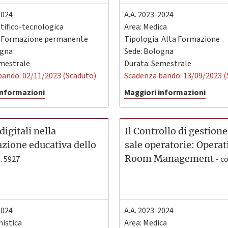
2024
A.A. 2023-2024
ntifico-tecnologica
Area: Medica
: Formazione permanente
Tipologia: Alta Formazione
gna
Sede:
Bologna
emestrale
Durata: Semestrale
bando: 02/11/2023 (Scaduto)
Scadenza bando: 13/09/2023 (
informazioni
Maggiori informazioni
digitali nella
Il Controllo di gestione
azione educativa dello
sale operatorie: Operat
Room Management
d. 5927
- c
2024
A.A. 2023-2024
istica
Area: Medica