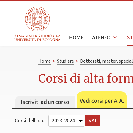
HOME
ATENEO
S
Home
>
Studiare
>
Dottorati, master, specia
Corsi di alta fo
Vedi corsi per A.A.
Iscriviti ad un corso
Corsi dell'a.a.