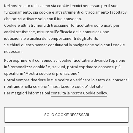
Lavora con noi
Nel nostro sito utilizziamo sia cookie tecnici necessari per il suo
Alumni community
funzionamento, sia cookie e altri strumenti di tracciamento facoltativi
che potrai attivare solo con il tuo consenso.
Piano strategico
Cookie e altri strumenti di tracciamento facoltativi sono usati per
Bilanci
analisi statistiche, misure sull'efficacia della comunicazione
istituzionale e analisi dei comportamenti degli utenti.
Donazioni e 5x1000
Se chiudi questo banner continuerai la navigazione solo con i cookie
Merchandising - UniboStore
necessari.
Bandi, gare e concorsi
Puoi esprimere il consenso sui cookie facoltativi attivando l'opzione
in "Personalizza cookie" e, se vuoi, potrai esprimere consensi più
Albo online
specifici in "Mostra cookie di profilazione".
Amministrazione trasparente
Potrai sempre rivedere le tue scelte e verificare lo stato dei consensi
rientrando nella sezione "Impostazione cookie" del sito.
Atti di notifica
Per maggiori informazioni
consulta la nostra Cookie policy
.
Informazioni sul sito e accessibilità
Dichiarazione di accessibilità
COOKIE DI PROFILAZIONE - FACOLTATIVI
SOLO COOKIE NECESSARI
Privacy e note legali
Si tratta di cookie utilizzati per analizzare le caratteristiche della navigazione
degli utenti, creare profili in base al loro comportamento sul sito, per analisi
Impostazioni Cookie
di marketing.