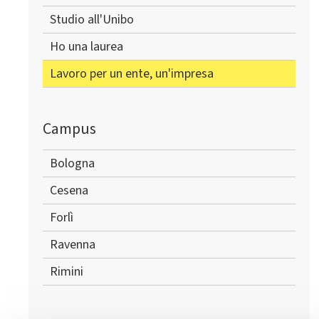
Studio all'Unibo
Ho una laurea
Lavoro per un ente, un'impresa
Campus
Bologna
Cesena
Forlì
Ravenna
Rimini