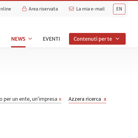
Online
Area riservata
La mia e-mail
EN
NEWS
EVENTI
Contenuti per te
o per un ente, un'impresa
x
Azzera ricerca
x