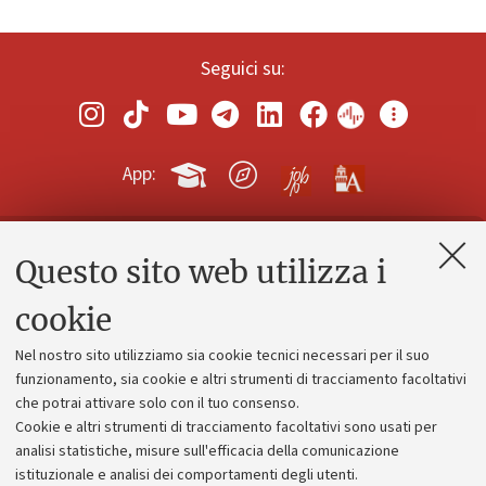
Seguici su:
App:
Questo sito web utilizza i
Contatti e PEC
Uffici dell'amministrazione generale
cookie
Lavora con noi
Nel nostro sito utilizziamo sia cookie tecnici necessari per il suo
Alumni community
funzionamento, sia cookie e altri strumenti di tracciamento facoltativi
che potrai attivare solo con il tuo consenso.
Piano strategico
Cookie e altri strumenti di tracciamento facoltativi sono usati per
Bilanci
analisi statistiche, misure sull'efficacia della comunicazione
istituzionale e analisi dei comportamenti degli utenti.
Donazioni e 5x1000