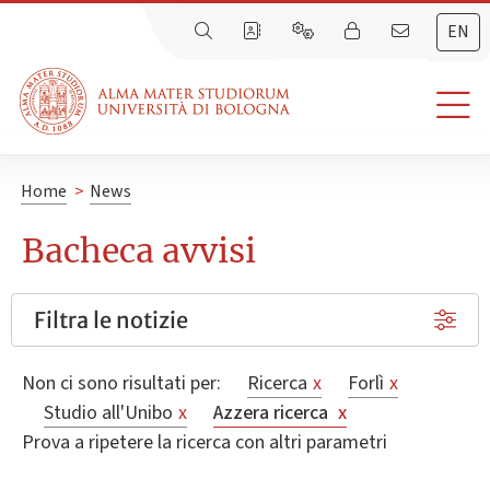
EN
Home
>
News
Bacheca avvisi
Filtra le notizie
Non ci sono risultati per:
Ricerca
x
Forlì
x
Studio all'Unibo
x
Azzera ricerca
x
Prova a ripetere la ricerca con altri parametri