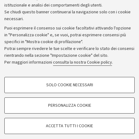
istituzionale e analisi dei comportamenti degli utenti.
Donazioni e 5x1000
Se chiudi questo banner continuerai la navigazione solo con i cookie
Merchandising - UniboStore
necessari.
Bandi, gare e concorsi
Puoi esprimere il consenso sui cookie facoltativi attivando l'opzione
in "Personalizza cookie" e, se vuoi, potrai esprimere consensi più
Albo online
specifici in "Mostra cookie di profilazione".
Amministrazione trasparente
Potrai sempre rivedere le tue scelte e verificare lo stato dei consensi
rientrando nella sezione "Impostazione cookie" del sito.
Atti di notifica
Per maggiori informazioni
consulta la nostra Cookie policy
.
Informazioni sul sito e accessibilità
Dichiarazione di accessibilità
COOKIE DI PROFILAZIONE - FACOLTATIVI
SOLO COOKIE NECESSARI
Privacy e note legali
Si tratta di cookie utilizzati per analizzare le caratteristiche della navigazione
degli utenti, creare profili in base al loro comportamento sul sito, per analisi
Impostazioni Cookie
di marketing.
PERSONALIZZA COOKIE
Mostra cookie di profilazione
©Copyright 2026 - ALMA MATER STUDIORUM - Università di
Google/Youtube Video
COOKIE TECNICI - NECESSARI
Bologna - Via Zamboni,
33 - 40126
Bologna - PI:
01131710376
ACCETTA TUTTI I COOKIE
Facebook
- CF:
80007010376
Si tratta di cookie tecnici utilizzati, a titolo esemplificativo, per il corretto