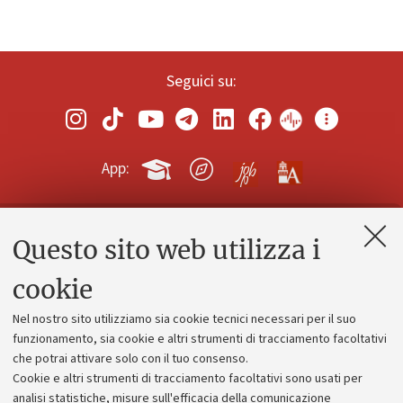
Seguici su:
App:
Questo sito web utilizza i
Contatti e PEC
Uffici dell'amministrazione generale
cookie
Lavora con noi
Nel nostro sito utilizziamo sia cookie tecnici necessari per il suo
Alumni community
funzionamento, sia cookie e altri strumenti di tracciamento facoltativi
che potrai attivare solo con il tuo consenso.
Piano strategico
Cookie e altri strumenti di tracciamento facoltativi sono usati per
Bilanci
analisi statistiche, misure sull'efficacia della comunicazione