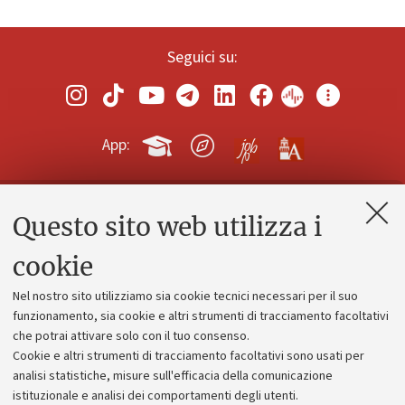
Seguici su:
App:
Questo sito web utilizza i
Contatti e PEC
Uffici dell'amministrazione generale
cookie
Lavora con noi
Nel nostro sito utilizziamo sia cookie tecnici necessari per il suo
Alumni community
funzionamento, sia cookie e altri strumenti di tracciamento facoltativi
che potrai attivare solo con il tuo consenso.
Piano strategico
Cookie e altri strumenti di tracciamento facoltativi sono usati per
Bilanci
analisi statistiche, misure sull'efficacia della comunicazione
istituzionale e analisi dei comportamenti degli utenti.
Donazioni e 5x1000