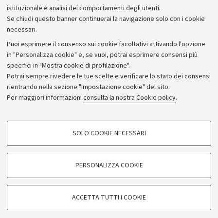
istituzionale e analisi dei comportamenti degli utenti.
Donazioni e 5x1000
Se chiudi questo banner continuerai la navigazione solo con i cookie
Merchandising - UniboStore
necessari.
Bandi, gare e concorsi
Puoi esprimere il consenso sui cookie facoltativi attivando l'opzione
in "Personalizza cookie" e, se vuoi, potrai esprimere consensi più
Albo online
specifici in "Mostra cookie di profilazione".
Amministrazione trasparente
Potrai sempre rivedere le tue scelte e verificare lo stato dei consensi
rientrando nella sezione "Impostazione cookie" del sito.
Atti di notifica
Per maggiori informazioni
consulta la nostra Cookie policy
.
Informazioni sul sito e accessibilità
Dichiarazione di accessibilità
COOKIE DI PROFILAZIONE - FACOLTATIVI
SOLO COOKIE NECESSARI
Privacy e note legali
Si tratta di cookie utilizzati per analizzare le caratteristiche della navigazione
degli utenti, creare profili in base al loro comportamento sul sito, per analisi
Impostazioni Cookie
di marketing.
PERSONALIZZA COOKIE
Mostra cookie di profilazione
©Copyright 2026 - ALMA MATER STUDIORUM - Università di
Google/Youtube Video
COOKIE TECNICI - NECESSARI
Bologna - Via Zamboni,
33 - 40126
Bologna - PI:
01131710376
ACCETTA TUTTI I COOKIE
Facebook
- CF:
80007010376
Si tratta di cookie tecnici utilizzati, a titolo esemplificativo, per il corretto