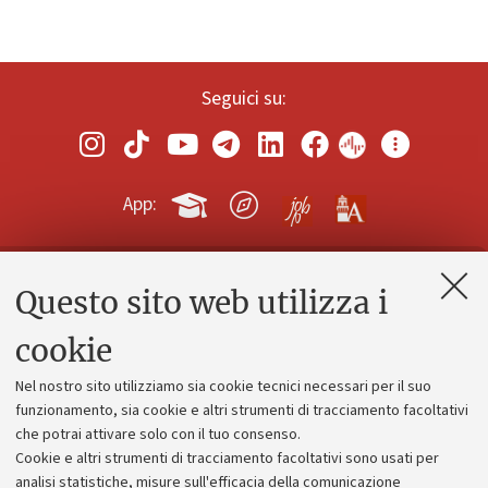
Seguici su:
App:
Questo sito web utilizza i
Contatti e PEC
Uffici dell'amministrazione generale
cookie
Lavora con noi
Nel nostro sito utilizziamo sia cookie tecnici necessari per il suo
Alumni community
funzionamento, sia cookie e altri strumenti di tracciamento facoltativi
che potrai attivare solo con il tuo consenso.
Piano strategico
Cookie e altri strumenti di tracciamento facoltativi sono usati per
Bilanci
analisi statistiche, misure sull'efficacia della comunicazione