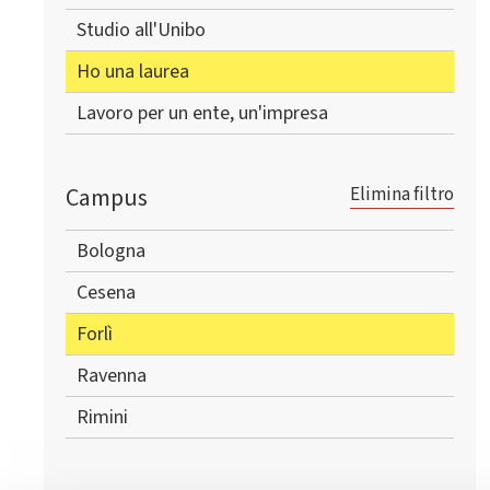
Studio all'Unibo
Ho una laurea
Lavoro per un ente, un'impresa
Campus
Elimina filtro
Bologna
Cesena
Forlì
Ravenna
Rimini