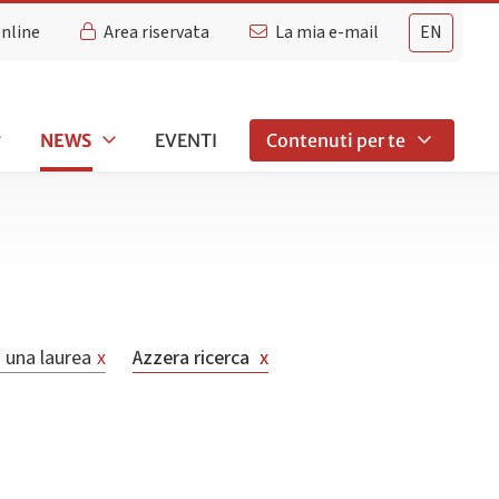
Online
Area riservata
La mia e-mail
EN
NEWS
EVENTI
Contenuti per te
 una laurea
x
Azzera ricerca
x