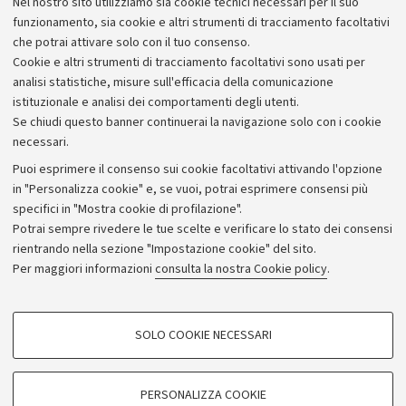
Nel nostro sito utilizziamo sia cookie tecnici necessari per il suo
Alumni community
funzionamento, sia cookie e altri strumenti di tracciamento facoltativi
che potrai attivare solo con il tuo consenso.
Piano strategico
Cookie e altri strumenti di tracciamento facoltativi sono usati per
Bilanci
analisi statistiche, misure sull'efficacia della comunicazione
istituzionale e analisi dei comportamenti degli utenti.
Donazioni e 5x1000
Se chiudi questo banner continuerai la navigazione solo con i cookie
Merchandising - UniboStore
necessari.
Bandi, gare e concorsi
Puoi esprimere il consenso sui cookie facoltativi attivando l'opzione
in "Personalizza cookie" e, se vuoi, potrai esprimere consensi più
Albo online
specifici in "Mostra cookie di profilazione".
Amministrazione trasparente
Potrai sempre rivedere le tue scelte e verificare lo stato dei consensi
rientrando nella sezione "Impostazione cookie" del sito.
Atti di notifica
Per maggiori informazioni
consulta la nostra Cookie policy
.
Informazioni sul sito e accessibilità
Dichiarazione di accessibilità
COOKIE DI PROFILAZIONE - FACOLTATIVI
SOLO COOKIE NECESSARI
Privacy e note legali
Si tratta di cookie utilizzati per analizzare le caratteristiche della navigazione
degli utenti, creare profili in base al loro comportamento sul sito, per analisi
Impostazioni Cookie
di marketing.
PERSONALIZZA COOKIE