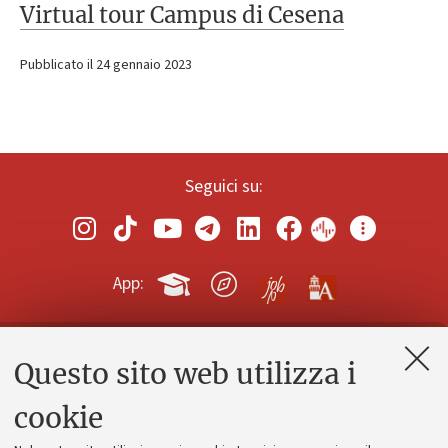
Virtual tour Campus di Cesena
Pubblicato il 24 gennaio 2023
Seguici su:
App:
Questo sito web utilizza i
Contatti e PEC
Uffici dell'amministrazione generale
cookie
Lavora con noi