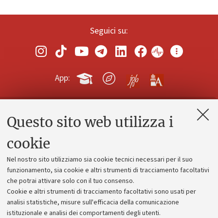
Seguici su:
App:
Questo sito web utilizza i
Contatti e PEC
Uffici dell'amministrazione generale
cookie
Lavora con noi
Nel nostro sito utilizziamo sia cookie tecnici necessari per il suo
Alumni community
funzionamento, sia cookie e altri strumenti di tracciamento facoltativi
che potrai attivare solo con il tuo consenso.
Piano strategico
Cookie e altri strumenti di tracciamento facoltativi sono usati per
Bilanci
analisi statistiche, misure sull'efficacia della comunicazione
istituzionale e analisi dei comportamenti degli utenti.
Donazioni e 5x1000