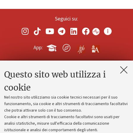
Seguici su:
App:
Questo sito web utilizza i
Contatti e PEC
Uffici dell'amministrazione generale
cookie
Lavora con noi
Nel nostro sito utilizziamo sia cookie tecnici necessari per il suo
Alumni community
funzionamento, sia cookie e altri strumenti di tracciamento facoltativi
che potrai attivare solo con il tuo consenso.
Piano strategico
Cookie e altri strumenti di tracciamento facoltativi sono usati per
Bilanci
analisi statistiche, misure sull'efficacia della comunicazione
istituzionale e analisi dei comportamenti degli utenti.
Donazioni e 5x1000