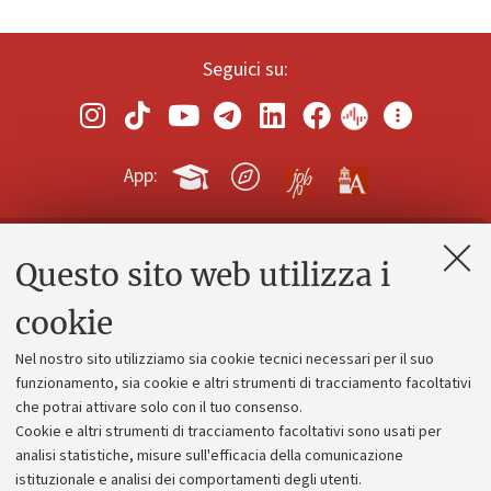
Seguici su:
App:
Questo sito web utilizza i
Contatti e PEC
Uffici dell'amministrazione generale
cookie
Lavora con noi
Nel nostro sito utilizziamo sia cookie tecnici necessari per il suo
Alumni community
funzionamento, sia cookie e altri strumenti di tracciamento facoltativi
che potrai attivare solo con il tuo consenso.
Piano strategico
Cookie e altri strumenti di tracciamento facoltativi sono usati per
Bilanci
analisi statistiche, misure sull'efficacia della comunicazione
istituzionale e analisi dei comportamenti degli utenti.
Donazioni e 5x1000