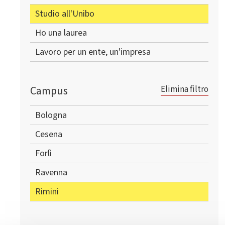
Studio all'Unibo
Ho una laurea
Lavoro per un ente, un'impresa
Campus
Elimina filtro
Bologna
Cesena
Forlì
Ravenna
Rimini