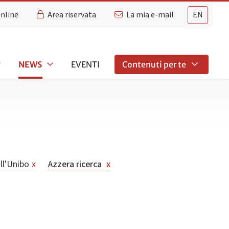
Online
Area riservata
La mia e-mail
EN
NEWS
EVENTI
Contenuti per te
ll'Unibo
x
Azzera ricerca
x