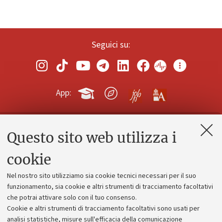
Seguici su:
App:
Questo sito web utilizza i
Contatti e PEC
Uffici dell'amministrazione generale
cookie
Lavora con noi
Nel nostro sito utilizziamo sia cookie tecnici necessari per il suo
Alumni community
funzionamento, sia cookie e altri strumenti di tracciamento facoltativi
che potrai attivare solo con il tuo consenso.
Piano strategico
Cookie e altri strumenti di tracciamento facoltativi sono usati per
Bilanci
analisi statistiche, misure sull'efficacia della comunicazione