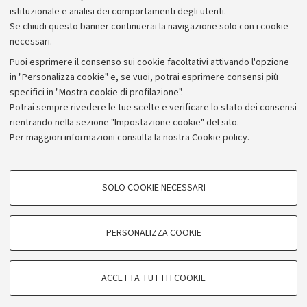
istituzionale e analisi dei comportamenti degli utenti.
Donazioni e 5x1000
Se chiudi questo banner continuerai la navigazione solo con i cookie
Merchandising - UniboStore
necessari.
Bandi, gare e concorsi
Puoi esprimere il consenso sui cookie facoltativi attivando l'opzione
in "Personalizza cookie" e, se vuoi, potrai esprimere consensi più
Albo online
specifici in "Mostra cookie di profilazione".
Amministrazione trasparente
Potrai sempre rivedere le tue scelte e verificare lo stato dei consensi
rientrando nella sezione "Impostazione cookie" del sito.
Atti di notifica
Per maggiori informazioni
consulta la nostra Cookie policy
.
Informazioni sul sito e accessibilità
Dichiarazione di accessibilità
COOKIE DI PROFILAZIONE - FACOLTATIVI
SOLO COOKIE NECESSARI
Privacy e note legali
Si tratta di cookie utilizzati per analizzare le caratteristiche della navigazione
degli utenti, creare profili in base al loro comportamento sul sito, per analisi
Impostazioni Cookie
di marketing.
PERSONALIZZA COOKIE
Mostra cookie di profilazione
©Copyright 2026 - ALMA MATER STUDIORUM - Università di
Google/Youtube Video
COOKIE TECNICI - NECESSARI
Bologna - Via Zamboni,
33 - 40126
Bologna - PI:
01131710376
ACCETTA TUTTI I COOKIE
Facebook
- CF:
80007010376
Si tratta di cookie tecnici utilizzati, a titolo esemplificativo, per il corretto