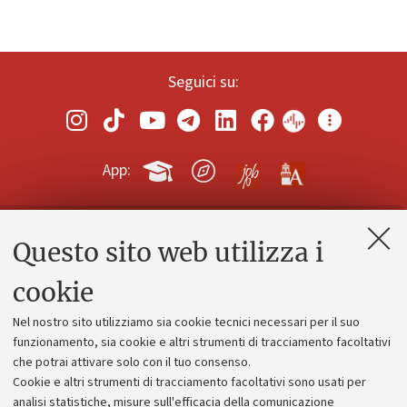
Seguici su:
App:
Questo sito web utilizza i
Contatti e PEC
Uffici dell'amministrazione generale
cookie
Lavora con noi
Nel nostro sito utilizziamo sia cookie tecnici necessari per il suo
Alumni community
funzionamento, sia cookie e altri strumenti di tracciamento facoltativi
che potrai attivare solo con il tuo consenso.
Piano strategico
Cookie e altri strumenti di tracciamento facoltativi sono usati per
Bilanci
analisi statistiche, misure sull'efficacia della comunicazione