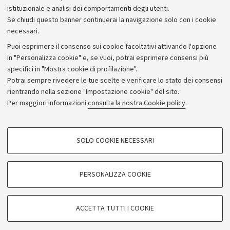
istituzionale e analisi dei comportamenti degli utenti.
Donazioni e 5x1000
Se chiudi questo banner continuerai la navigazione solo con i cookie
Merchandising - UniboStore
necessari.
Bandi, gare e concorsi
Puoi esprimere il consenso sui cookie facoltativi attivando l'opzione
in "Personalizza cookie" e, se vuoi, potrai esprimere consensi più
Albo online
specifici in "Mostra cookie di profilazione".
Amministrazione trasparente
Potrai sempre rivedere le tue scelte e verificare lo stato dei consensi
rientrando nella sezione "Impostazione cookie" del sito.
Atti di notifica
Per maggiori informazioni
consulta la nostra Cookie policy
.
Informazioni sul sito e accessibilità
Dichiarazione di accessibilità
COOKIE DI PROFILAZIONE - FACOLTATIVI
SOLO COOKIE NECESSARI
Privacy e note legali
Si tratta di cookie utilizzati per analizzare le caratteristiche della navigazione
degli utenti, creare profili in base al loro comportamento sul sito, per analisi
Impostazioni Cookie
di marketing.
PERSONALIZZA COOKIE
Mostra cookie di profilazione
©Copyright 2026 - ALMA MATER STUDIORUM - Università di
Google/Youtube Video
COOKIE TECNICI - NECESSARI
Bologna - Via Zamboni,
33 - 40126
Bologna - PI:
01131710376
ACCETTA TUTTI I COOKIE
Facebook
- CF:
80007010376
Si tratta di cookie tecnici utilizzati, a titolo esemplificativo, per il corretto