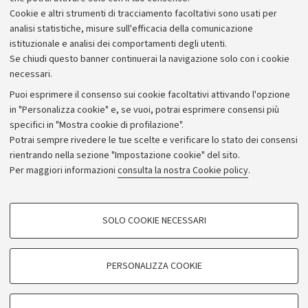
Piano strategico
Cookie e altri strumenti di tracciamento facoltativi sono usati per
Bilanci
analisi statistiche, misure sull'efficacia della comunicazione
istituzionale e analisi dei comportamenti degli utenti.
Donazioni e 5x1000
Se chiudi questo banner continuerai la navigazione solo con i cookie
Merchandising - UniboStore
necessari.
Bandi, gare e concorsi
Puoi esprimere il consenso sui cookie facoltativi attivando l'opzione
in "Personalizza cookie" e, se vuoi, potrai esprimere consensi più
Albo online
specifici in "Mostra cookie di profilazione".
Amministrazione trasparente
Potrai sempre rivedere le tue scelte e verificare lo stato dei consensi
rientrando nella sezione "Impostazione cookie" del sito.
Atti di notifica
Per maggiori informazioni
consulta la nostra Cookie policy
.
Informazioni sul sito e accessibilità
Dichiarazione di accessibilità
COOKIE DI PROFILAZIONE - FACOLTATIVI
SOLO COOKIE NECESSARI
Privacy e note legali
Si tratta di cookie utilizzati per analizzare le caratteristiche della navigazione
degli utenti, creare profili in base al loro comportamento sul sito, per analisi
Impostazioni Cookie
di marketing.
PERSONALIZZA COOKIE
Mostra cookie di profilazione
©Copyright 2026 - ALMA MATER STUDIORUM - Università di
Google/Youtube Video