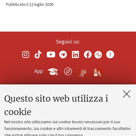
Pubblicato il 22 luglio 2026
Seguici su:
App:
Questo sito web utilizza i
Contatti e PEC
Uffici dell'amministrazione generale
cookie
Lavora con noi
Nel nostro sito utilizziamo sia cookie tecnici necessari per il suo
Alumni community
funzionamento, sia cookie e altri strumenti di tracciamento facoltativi
che potrai attivare solo con il tuo consenso.