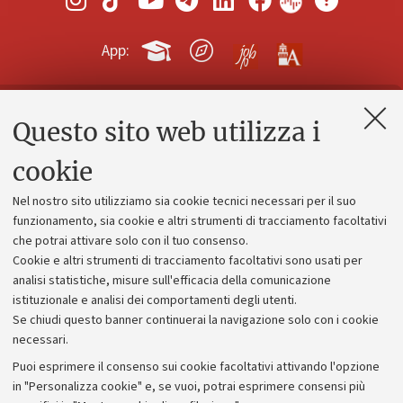
App:
Questo sito web utilizza i
Contatti e PEC
Uffici dell'amministrazione generale
cookie
Lavora con noi
Nel nostro sito utilizziamo sia cookie tecnici necessari per il suo
Alumni community
funzionamento, sia cookie e altri strumenti di tracciamento facoltativi
che potrai attivare solo con il tuo consenso.
Piano strategico
Cookie e altri strumenti di tracciamento facoltativi sono usati per
Bilanci
analisi statistiche, misure sull'efficacia della comunicazione
istituzionale e analisi dei comportamenti degli utenti.
Donazioni e 5x1000
Se chiudi questo banner continuerai la navigazione solo con i cookie
Merchandising - UniboStore
necessari.
Bandi, gare e concorsi
Puoi esprimere il consenso sui cookie facoltativi attivando l'opzione
in "Personalizza cookie" e, se vuoi, potrai esprimere consensi più
Albo online