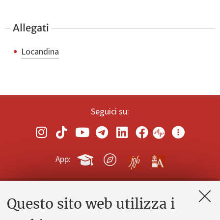
Allegati
Locandina
Seguici su:
App:
Questo sito web utilizza i
Contatti e PEC
Uffici dell'amministrazione generale