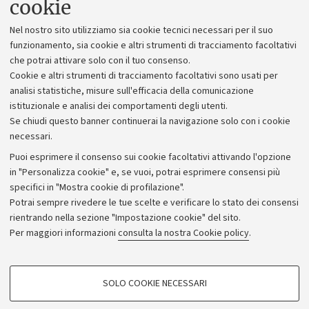
cookie
Lavora con noi
Nel nostro sito utilizziamo sia cookie tecnici necessari per il suo
Alumni community
funzionamento, sia cookie e altri strumenti di tracciamento facoltativi
che potrai attivare solo con il tuo consenso.
Piano strategico
Cookie e altri strumenti di tracciamento facoltativi sono usati per
Bilanci
analisi statistiche, misure sull'efficacia della comunicazione
istituzionale e analisi dei comportamenti degli utenti.
Donazioni e 5x1000
Se chiudi questo banner continuerai la navigazione solo con i cookie
Merchandising - UniboStore
necessari.
Bandi, gare e concorsi
Puoi esprimere il consenso sui cookie facoltativi attivando l'opzione
in "Personalizza cookie" e, se vuoi, potrai esprimere consensi più
Albo online
specifici in "Mostra cookie di profilazione".
Amministrazione trasparente
Potrai sempre rivedere le tue scelte e verificare lo stato dei consensi
rientrando nella sezione "Impostazione cookie" del sito.
Atti di notifica
Per maggiori informazioni
consulta la nostra Cookie policy
.
Informazioni sul sito e accessibilità
Dichiarazione di accessibilità
COOKIE DI PROFILAZIONE - FACOLTATIVI
SOLO COOKIE NECESSARI
Privacy e note legali
Si tratta di cookie utilizzati per analizzare le caratteristiche della navigazione
degli utenti, creare profili in base al loro comportamento sul sito, per analisi