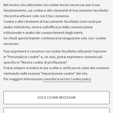
Lavora con noi
Nel nostro sito utilizziamo sia cookie tecnici necessari per il suo
Alumni community
funzionamento, sia cookie e altri strumenti di tracciamento facoltativi
che potrai attivare solo con il tuo consenso.
Piano strategico
Cookie e altri strumenti di tracciamento facoltativi sono usati per
Bilanci
analisi statistiche, misure sull'efficacia della comunicazione
istituzionale e analisi dei comportamenti degli utenti.
Donazioni e 5x1000
Se chiudi questo banner continuerai la navigazione solo con i cookie
Merchandising - UniboStore
necessari.
Bandi, gare e concorsi
Puoi esprimere il consenso sui cookie facoltativi attivando l'opzione
in "Personalizza cookie" e, se vuoi, potrai esprimere consensi più
Albo online
specifici in "Mostra cookie di profilazione".
Amministrazione trasparente
Potrai sempre rivedere le tue scelte e verificare lo stato dei consensi
rientrando nella sezione "Impostazione cookie" del sito.
Atti di notifica
Per maggiori informazioni
consulta la nostra Cookie policy
.
Informazioni sul sito e accessibilità
Dichiarazione di accessibilità
COOKIE DI PROFILAZIONE - FACOLTATIVI
SOLO COOKIE NECESSARI
Privacy e note legali
Si tratta di cookie utilizzati per analizzare le caratteristiche della navigazione
degli utenti, creare profili in base al loro comportamento sul sito, per analisi
Impostazioni Cookie
di marketing.