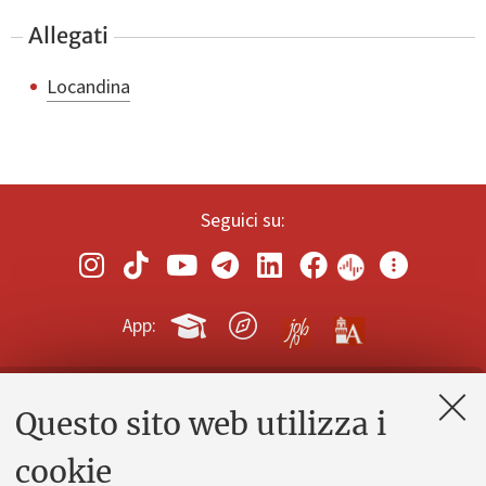
Allegati
Locandina
Seguici su:
App:
Questo sito web utilizza i
Contatti e PEC
Uffici dell'amministrazione generale
cookie