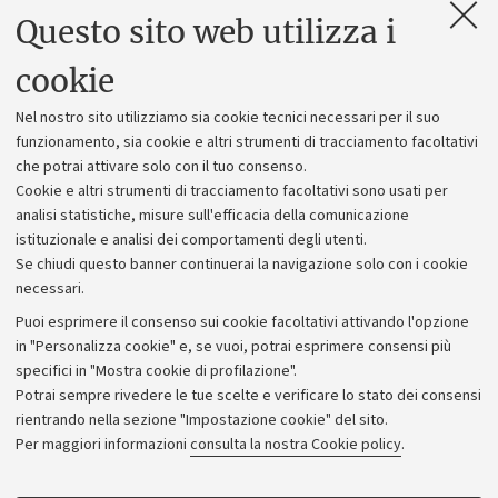
Questo sito web utilizza i
Contatti e PEC
Uffici dell'amministrazione generale
cookie
Lavora con noi
Nel nostro sito utilizziamo sia cookie tecnici necessari per il suo
Alumni community
funzionamento, sia cookie e altri strumenti di tracciamento facoltativi
che potrai attivare solo con il tuo consenso.
Piano strategico
Cookie e altri strumenti di tracciamento facoltativi sono usati per
Bilanci
analisi statistiche, misure sull'efficacia della comunicazione
istituzionale e analisi dei comportamenti degli utenti.
Donazioni e 5x1000
Se chiudi questo banner continuerai la navigazione solo con i cookie
Merchandising - UniboStore
necessari.
Bandi, gare e concorsi
Puoi esprimere il consenso sui cookie facoltativi attivando l'opzione
in "Personalizza cookie" e, se vuoi, potrai esprimere consensi più
Albo online
specifici in "Mostra cookie di profilazione".
Amministrazione trasparente
Potrai sempre rivedere le tue scelte e verificare lo stato dei consensi
rientrando nella sezione "Impostazione cookie" del sito.
Atti di notifica
Per maggiori informazioni
consulta la nostra Cookie policy
.
Informazioni sul sito e accessibilità