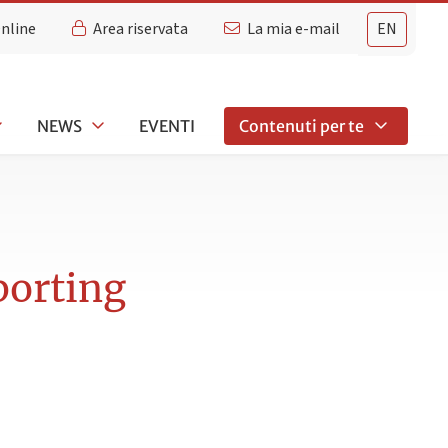
Online
Area riservata
La mia e-mail
EN
NEWS
EVENTI
Contenuti per te
porting