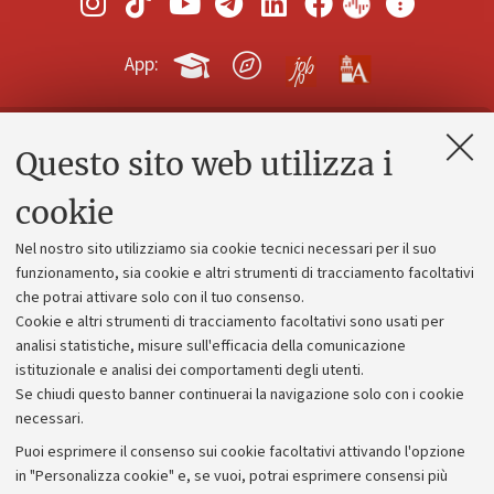
App:
Questo sito web utilizza i
Contatti e PEC
Uffici dell'amministrazione generale
cookie
Lavora con noi
Nel nostro sito utilizziamo sia cookie tecnici necessari per il suo
Alumni community
funzionamento, sia cookie e altri strumenti di tracciamento facoltativi
che potrai attivare solo con il tuo consenso.
Piano strategico
Cookie e altri strumenti di tracciamento facoltativi sono usati per
Bilanci
analisi statistiche, misure sull'efficacia della comunicazione
istituzionale e analisi dei comportamenti degli utenti.
Donazioni e 5x1000
Se chiudi questo banner continuerai la navigazione solo con i cookie
Merchandising - UniboStore
necessari.
Bandi, gare e concorsi
Puoi esprimere il consenso sui cookie facoltativi attivando l'opzione
in "Personalizza cookie" e, se vuoi, potrai esprimere consensi più
Albo online