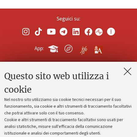
Seguici su:
App:
Questo sito web utilizza i
Contatti e PEC
Uffici dell'amministrazione generale
cookie
Lavora con noi
Nel nostro sito utilizziamo sia cookie tecnici necessari per il suo
Alumni community
funzionamento, sia cookie e altri strumenti di tracciamento facoltativi
che potrai attivare solo con il tuo consenso.
Piano strategico
Cookie e altri strumenti di tracciamento facoltativi sono usati per
Bilanci
analisi statistiche, misure sull'efficacia della comunicazione
istituzionale e analisi dei comportamenti degli utenti.
Donazioni e 5x1000