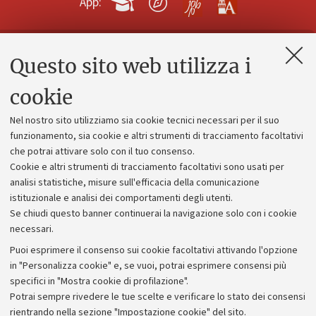
App:
Questo sito web utilizza i
Contatti e PEC
Uffici dell'amministrazione generale
cookie
Lavora con noi
Nel nostro sito utilizziamo sia cookie tecnici necessari per il suo
Alumni community
funzionamento, sia cookie e altri strumenti di tracciamento facoltativi
che potrai attivare solo con il tuo consenso.
Piano strategico
Cookie e altri strumenti di tracciamento facoltativi sono usati per
Bilanci
analisi statistiche, misure sull'efficacia della comunicazione
istituzionale e analisi dei comportamenti degli utenti.
Donazioni e 5x1000
Se chiudi questo banner continuerai la navigazione solo con i cookie
Merchandising - UniboStore
necessari.
Bandi, gare e concorsi
Puoi esprimere il consenso sui cookie facoltativi attivando l'opzione
in "Personalizza cookie" e, se vuoi, potrai esprimere consensi più
Albo online
specifici in "Mostra cookie di profilazione".
Amministrazione trasparente
Potrai sempre rivedere le tue scelte e verificare lo stato dei consensi
rientrando nella sezione "Impostazione cookie" del sito.