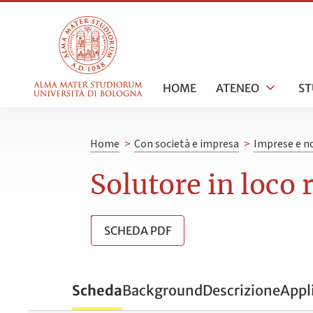
HOME
ATENEO
ST
Home
>
Con società e impresa
>
Imprese e no
Solutore in loco r
SCHEDA PDF
Scheda
Background
Descrizione
Appl