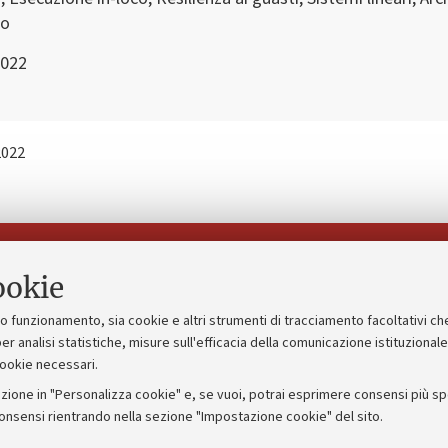
lo
2022
2022
Seguici su:
ookie
suo funzionamento, sia cookie e altri strumenti di tracciamento facoltativi ch
gico
Bandi, gare e concorsi
er analisi statistiche, misure sull'efficacia della comunicazione istituzional
cookie necessari.
Albo online
zione in "Personalizza cookie" e, se vuoi, potrai esprimere consensi più spec
 5x1000
Amministrazione trasparente
consensi rientrando nella sezione "Impostazione cookie" del sito.
ng - UniboStore
Atti di notifica