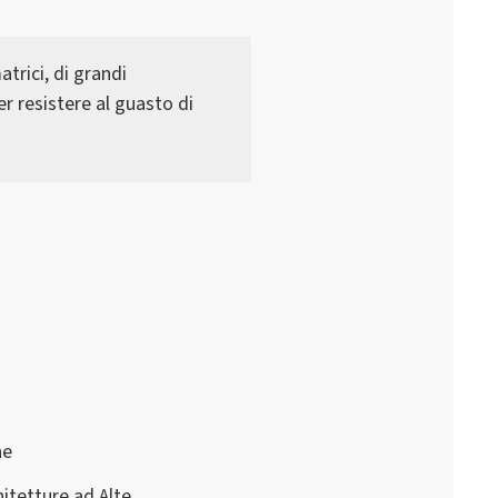
atrici, di grandi
er resistere al guasto di
ne
hitetture ad Alte