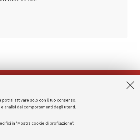
App:
e potrai attivare solo con il tuo consenso.
Informazioni sul sito e accessibilità
e e analisi dei comportamenti degli utenti.
Dichiarazione di accessibilità
ifici in "Mostra cookie di profilazione".
Privacy e note legali
Impostazioni Cookie