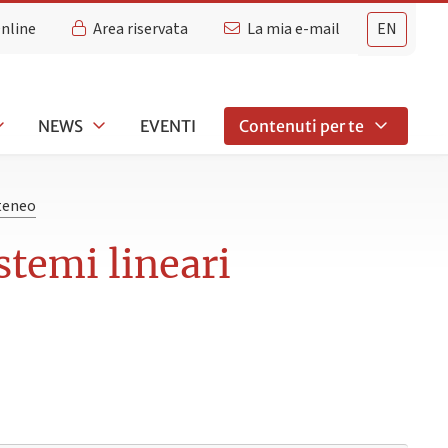
Online
Area riservata
La mia e-mail
EN
NEWS
EVENTI
Contenuti per te
Ateneo
istemi lineari