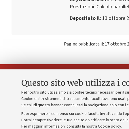
Prestazioni, Calcolo paralle
Depositato il
13 ottobre 
Pagina pubblicata il: 17 ottobre 
Questo sito web utilizza i c
Nel nostro sito utilizziamo sia cookie tecnici necessari per il 
Piano strate
Cookie e altri strumenti di tracciamento facoltativi sono usati p
Contatti e PEC
Se chiudi questo banner continuerai la navigazione solo con i 
Bilanci
Uffici dell'amministrazione generale
Puoi esprimere il consenso sui cookie facoltativi attivando l'op
Donazioni e
Lavora con noi
Potrai sempre rivedere le tue scelte e verificare lo stato dei 
Merchandisi
Per maggiori informazioni
consulta la nostra Cookie policy
.
Alumni community