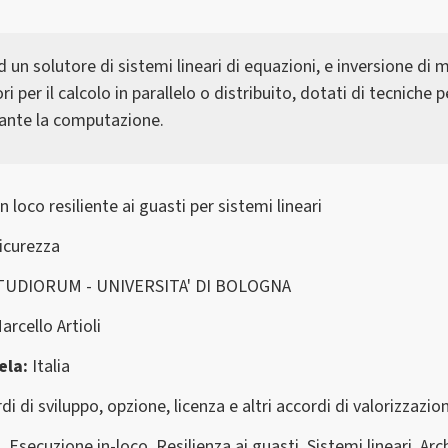
ad un solutore di sistemi lineari di equazioni, e inversione di m
 per il calcolo in parallelo o distribuito, dotati di tecniche p
rante la computazione.
n loco resiliente ai guasti per sistemi lineari
Sicurezza
TUDIORUM - UNIVERSITA' DI BOLOGNA
arcello Artioli
ela
Italia
di di sviluppo, opzione, licenza e altri accordi di valorizzazio
 Esecuzione in-loco, Resilienza ai guasti, Sistemi lineari, Arc