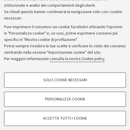
istituzionale e analisi dei comportamenti degli utenti.
Donazioni e 5x1000
Se chiudi questo banner continuerai la navigazione solo con i cookie
Merchandising - UniboStore
necessari.
Bandi, gare e concorsi
Puoi esprimere il consenso sui cookie facoltativi attivando l'opzione
in "Personalizza cookie" e, se vuoi, potrai esprimere consensi più
Albo online
specifici in "Mostra cookie di profilazione".
Amministrazione trasparente
Potrai sempre rivedere le tue scelte e verificare lo stato dei consensi
rientrando nella sezione "Impostazione cookie" del sito.
Atti di notifica
Per maggiori informazioni
consulta la nostra Cookie policy
.
Informazioni sul sito e accessibilità
Dichiarazione di accessibilità
COOKIE DI PROFILAZIONE - FACOLTATIVI
SOLO COOKIE NECESSARI
Privacy e note legali
Si tratta di cookie utilizzati per analizzare le caratteristiche della navigazione
degli utenti, creare profili in base al loro comportamento sul sito, per analisi
Impostazioni Cookie
di marketing.
PERSONALIZZA COOKIE
Mostra cookie di profilazione
©Copyright 2026 - ALMA MATER STUDIORUM - Università di
Google/Youtube Video
COOKIE TECNICI - NECESSARI
Bologna - Via Zamboni,
33 - 40126
Bologna - PI:
01131710376
ACCETTA TUTTI I COOKIE
Facebook
- CF:
80007010376
Si tratta di cookie tecnici utilizzati, a titolo esemplificativo, per il corretto