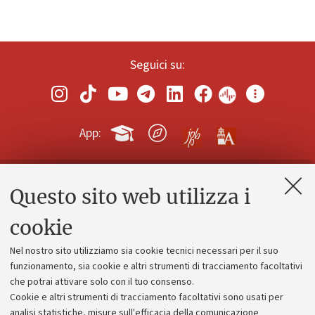
Seguici su:
App:
Questo sito web utilizza i
Contatti e PEC
Uffici dell'amministrazione generale
cookie
Lavora con noi
Nel nostro sito utilizziamo sia cookie tecnici necessari per il suo
Alumni community
funzionamento, sia cookie e altri strumenti di tracciamento facoltativi
che potrai attivare solo con il tuo consenso.
Piano strategico
Cookie e altri strumenti di tracciamento facoltativi sono usati per
Bilanci
analisi statistiche, misure sull'efficacia della comunicazione