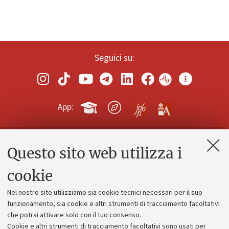
Seguici su:
App:
Questo sito web utilizza i
Contatti e PEC
Uffici dell'amministrazione generale
cookie
Lavora con noi
Nel nostro sito utilizziamo sia cookie tecnici necessari per il suo
Alumni community
funzionamento, sia cookie e altri strumenti di tracciamento facoltativi
che potrai attivare solo con il tuo consenso.
Piano strategico
Cookie e altri strumenti di tracciamento facoltativi sono usati per