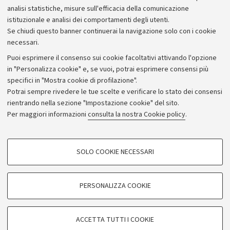
Bilanci
analisi statistiche, misure sull'efficacia della comunicazione
istituzionale e analisi dei comportamenti degli utenti.
Donazioni e 5x1000
Se chiudi questo banner continuerai la navigazione solo con i cookie
Merchandising - UniboStore
necessari.
Bandi, gare e concorsi
Puoi esprimere il consenso sui cookie facoltativi attivando l'opzione
in "Personalizza cookie" e, se vuoi, potrai esprimere consensi più
Albo online
specifici in "Mostra cookie di profilazione".
Amministrazione trasparente
Potrai sempre rivedere le tue scelte e verificare lo stato dei consensi
rientrando nella sezione "Impostazione cookie" del sito.
Atti di notifica
Per maggiori informazioni
consulta la nostra Cookie policy
.
Informazioni sul sito e accessibilità
Dichiarazione di accessibilità
COOKIE DI PROFILAZIONE - FACOLTATIVI
SOLO COOKIE NECESSARI
Privacy e note legali
Si tratta di cookie utilizzati per analizzare le caratteristiche della navigazione
degli utenti, creare profili in base al loro comportamento sul sito, per analisi
Impostazioni Cookie
di marketing.
PERSONALIZZA COOKIE
Mostra cookie di profilazione
©Copyright 2026 - ALMA MATER STUDIORUM - Università di
Google/Youtube Video
COOKIE TECNICI - NECESSARI
Bologna - Via Zamboni,
33 - 40126
Bologna - PI:
01131710376
ACCETTA TUTTI I COOKIE
Facebook