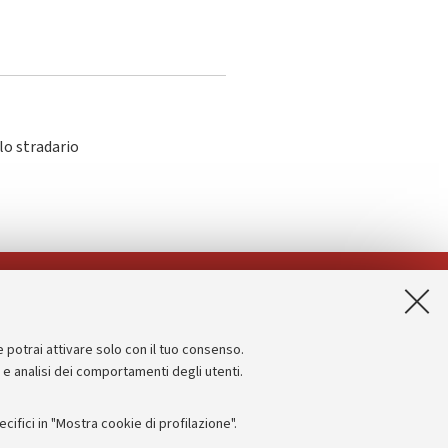
lo stradario
App:
e potrai attivare solo con il tuo consenso.
Informazioni sul sito e accessibilità
e e analisi dei comportamenti degli utenti.
Dichiarazione di accessibilità
ifici in "Mostra cookie di profilazione".
Privacy e note legali