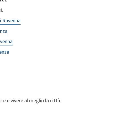
i.
di Ravenna
enza
avenna
aenza
re e vivere al meglio la città