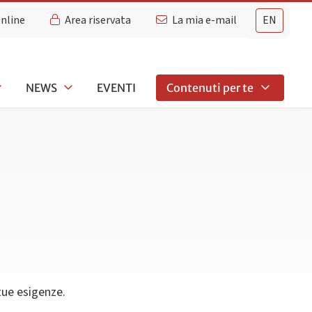
Online
Area riservata
La mia e-mail
EN
NEWS
EVENTI
Contenuti per te
 tue esigenze.