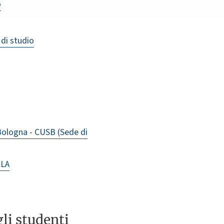
o
 di studio
Bologna - CUSB (Sede di
CLA
li studenti