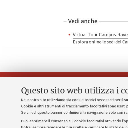
Vedi anche
Virtual Tour Campus Rav
Esplora online le sedi del 
Questo sito web utilizza i c
Nel nostro sito utilizziamo sia cookie tecnici necessari per il 
Piano strate
Cookie e altri strumenti di tracciamento facoltativi sono usati p
Contatti e PEC
Se chiudi questo banner continuerai la navigazione solo con i 
Bilanci
Uffici dell'amministrazione generale
Puoi esprimere il consenso sui cookie facoltativi attivando l'op
Donazioni e
Lavora con noi
Potrai sempre rivedere le tue scelte e verificare lo stato dei 