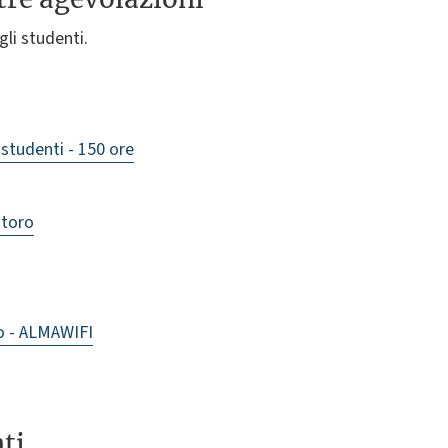
li studenti.
 studenti - 150 ore
storo
o - ALMAWIFI
nti