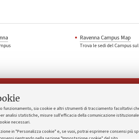
enna
Ravenna Campus Map
Campus
Trova le sedi del Campus sul
Seguici su:
ookie
suo funzionamento, sia cookie e altri strumenti di tracciamento facoltativi ch
gico
Bandi, gare e concorsi
er analisi statistiche, misure sull'efficacia della comunicazione istituzional
cookie necessari.
Albo online
zione in "Personalizza cookie" e, se vuoi, potrai esprimere consensi più spec
 5x1000
Amministrazione trasparente
consensi rientrando nella sezione "Impostazione cookie" del sito.