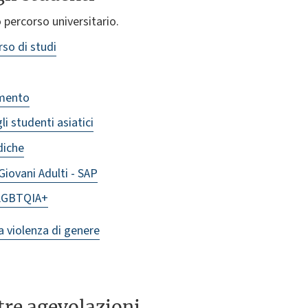
uo percorso universitario.
rso di studi
amento
li studenti asiatici
diche
Giovani Adulti - SAP
 LGBTQIA+
la violenza di genere
ltre agevolazioni