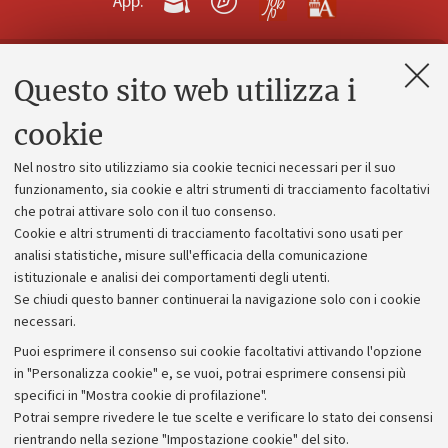
App:
Questo sito web utilizza i
Contatti e PEC
Uffici dell'amministrazione generale
cookie
Lavora con noi
Nel nostro sito utilizziamo sia cookie tecnici necessari per il suo
Alumni community
funzionamento, sia cookie e altri strumenti di tracciamento facoltativi
che potrai attivare solo con il tuo consenso.
Piano strategico
Cookie e altri strumenti di tracciamento facoltativi sono usati per
Bilanci
analisi statistiche, misure sull'efficacia della comunicazione
istituzionale e analisi dei comportamenti degli utenti.
Donazioni e 5x1000
Se chiudi questo banner continuerai la navigazione solo con i cookie
Merchandising - UniboStore
necessari.
Bandi, gare e concorsi
Puoi esprimere il consenso sui cookie facoltativi attivando l'opzione
in "Personalizza cookie" e, se vuoi, potrai esprimere consensi più
Albo online
specifici in "Mostra cookie di profilazione".
Amministrazione trasparente
Potrai sempre rivedere le tue scelte e verificare lo stato dei consensi
rientrando nella sezione "Impostazione cookie" del sito.
Atti di notifica