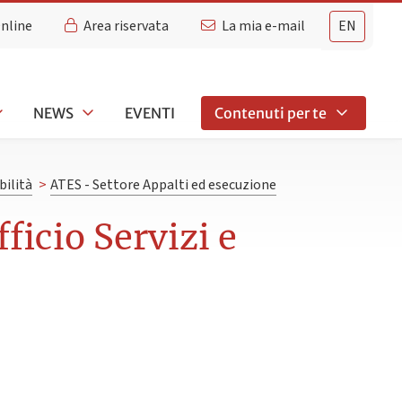
Online
Area riservata
La mia e-mail
EN
NEWS
EVENTI
Contenuti per te
bilità
>
ATES - Settore Appalti ed esecuzione
ficio Servizi e