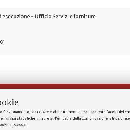
 esecuzione - Ufficio Servizi e forniture
BO)
Seguici su:
ookie
suo funzionamento, sia cookie e altri strumenti di tracciamento facoltativi ch
gico
Bandi, gare e concorsi
er analisi statistiche, misure sull'efficacia della comunicazione istituzional
cookie necessari.
Albo online