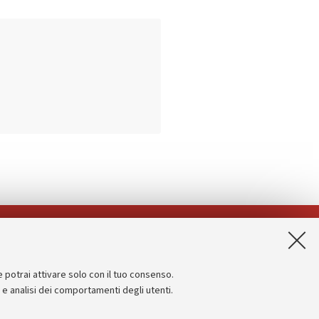
App:
e potrai attivare solo con il tuo consenso.
Informazioni sul sito e accessibilità
e e analisi dei comportamenti degli utenti.
Dichiarazione di accessibilità