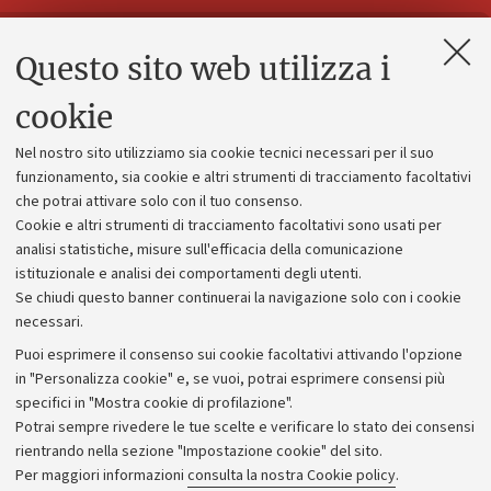
Questo sito web utilizza i
Contatti e PEC
Uffici dell'amministrazione generale
cookie
Lavora con noi
Nel nostro sito utilizziamo sia cookie tecnici necessari per il suo
Alumni community
funzionamento, sia cookie e altri strumenti di tracciamento facoltativi
che potrai attivare solo con il tuo consenso.
Piano strategico
Cookie e altri strumenti di tracciamento facoltativi sono usati per
Bilanci
analisi statistiche, misure sull'efficacia della comunicazione
istituzionale e analisi dei comportamenti degli utenti.
Donazioni e 5x1000
Se chiudi questo banner continuerai la navigazione solo con i cookie
Merchandising - UniboStore
necessari.
Bandi, gare e concorsi
Puoi esprimere il consenso sui cookie facoltativi attivando l'opzione
in "Personalizza cookie" e, se vuoi, potrai esprimere consensi più
Albo online
specifici in "Mostra cookie di profilazione".
Amministrazione trasparente
Potrai sempre rivedere le tue scelte e verificare lo stato dei consensi
rientrando nella sezione "Impostazione cookie" del sito.
Atti di notifica
Per maggiori informazioni
consulta la nostra Cookie policy
.