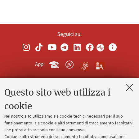
Seguici su:
App:
Questo sito web utilizza i
Contatti e PEC
Uffici dell'amministrazione generale
cookie
Lavora con noi
Nel nostro sito utilizziamo sia cookie tecnici necessari per il suo
Alumni community
funzionamento, sia cookie e altri strumenti di tracciamento facoltativi
che potrai attivare solo con il tuo consenso.
Piano strategico
Cookie e altri strumenti di tracciamento facoltativi sono usati per