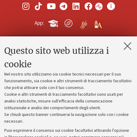
App:
Questo sito web utilizza i
Contatti e PEC
Uffici dell'amministrazione generale
cookie
Lavora con noi
Nel nostro sito utilizziamo sia cookie tecnici necessari per il suo
Alumni community
funzionamento, sia cookie e altri strumenti di tracciamento facoltativi
che potrai attivare solo con il tuo consenso.
Piano strategico
Cookie e altri strumenti di tracciamento facoltativi sono usati per
Bilanci
analisi statistiche, misure sull'efficacia della comunicazione
istituzionale e analisi dei comportamenti degli utenti.
Donazioni e 5x1000
Se chiudi questo banner continuerai la navigazione solo con i cookie
Merchandising - UniboStore
necessari.
Bandi, gare e concorsi
Puoi esprimere il consenso sui cookie facoltativi attivando l'opzione