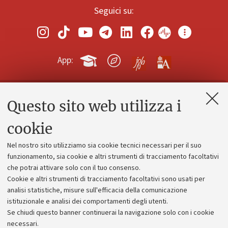
Seguici su:
App:
Questo sito web utilizza i
Contatti e PEC
Uffici dell'amministrazione generale
cookie
Lavora con noi
Nel nostro sito utilizziamo sia cookie tecnici necessari per il suo
Alumni community
funzionamento, sia cookie e altri strumenti di tracciamento facoltativi
che potrai attivare solo con il tuo consenso.
Piano strategico
Cookie e altri strumenti di tracciamento facoltativi sono usati per
Bilanci
analisi statistiche, misure sull'efficacia della comunicazione
istituzionale e analisi dei comportamenti degli utenti.
Donazioni e 5x1000
Se chiudi questo banner continuerai la navigazione solo con i cookie
Merchandising - UniboStore
necessari.