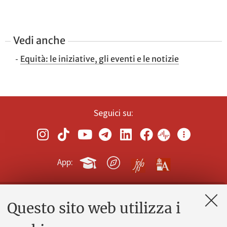
Vedi anche
Equità: le iniziative, gli eventi e le notizie
Seguici su:
App:
Questo sito web utilizza i
Contatti e PEC
Uffici dell'amministrazione generale