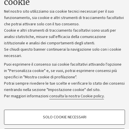
cookie
Lavora con noi
Nel nostro sito utilizziamo sia cookie tecnici necessari per il suo
Alumni community
funzionamento, sia cookie e altri strumenti di tracciamento facoltativi
che potrai attivare solo con il tuo consenso.
Piano strategico
Cookie e altri strumenti di tracciamento facoltativi sono usati per
Bilanci
analisi statistiche, misure sull'efficacia della comunicazione
istituzionale e analisi dei comportamenti degli utenti.
Donazioni e 5x1000
Se chiudi questo banner continuerai la navigazione solo con i cookie
Merchandising - UniboStore
necessari.
Bandi, gare e concorsi
Puoi esprimere il consenso sui cookie facoltativi attivando l'opzione
in "Personalizza cookie" e, se vuoi, potrai esprimere consensi più
Albo online
specifici in "Mostra cookie di profilazione".
Amministrazione trasparente
Potrai sempre rivedere le tue scelte e verificare lo stato dei consensi
rientrando nella sezione "Impostazione cookie" del sito.
Atti di notifica
Per maggiori informazioni
consulta la nostra Cookie policy
.
Informazioni sul sito e accessibilità
Dichiarazione di accessibilità
COOKIE DI PROFILAZIONE - FACOLTATIVI
SOLO COOKIE NECESSARI
Privacy e note legali
Si tratta di cookie utilizzati per analizzare le caratteristiche della navigazione
degli utenti, creare profili in base al loro comportamento sul sito, per analisi