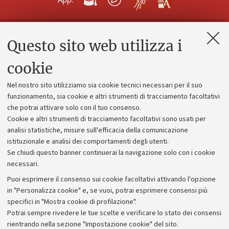
Questo sito web utilizza i
Contatti e PEC
Uffici dell'amministrazione generale
cookie
Lavora con noi
Nel nostro sito utilizziamo sia cookie tecnici necessari per il suo
Alumni community
funzionamento, sia cookie e altri strumenti di tracciamento facoltativi
che potrai attivare solo con il tuo consenso.
Piano strategico
Cookie e altri strumenti di tracciamento facoltativi sono usati per
Bilanci
analisi statistiche, misure sull'efficacia della comunicazione
istituzionale e analisi dei comportamenti degli utenti.
Donazioni e 5x1000
Se chiudi questo banner continuerai la navigazione solo con i cookie
Merchandising - UniboStore
necessari.
Bandi, gare e concorsi
Puoi esprimere il consenso sui cookie facoltativi attivando l'opzione
in "Personalizza cookie" e, se vuoi, potrai esprimere consensi più
Albo online
specifici in "Mostra cookie di profilazione".
Amministrazione trasparente
Potrai sempre rivedere le tue scelte e verificare lo stato dei consensi
rientrando nella sezione "Impostazione cookie" del sito.
Atti di notifica