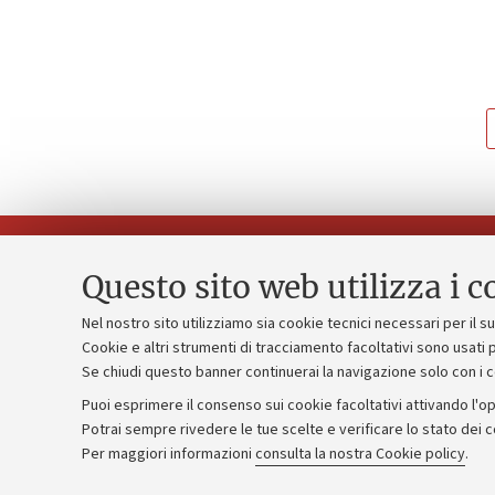
Questo sito web utilizza i c
Nel nostro sito utilizziamo sia cookie tecnici necessari per il 
Piano strate
Cookie e altri strumenti di tracciamento facoltativi sono usati p
Contatti e PEC
Se chiudi questo banner continuerai la navigazione solo con i 
Bilanci
Uffici dell'amministrazione generale
Puoi esprimere il consenso sui cookie facoltativi attivando l'op
Donazioni e
Lavora con noi
Potrai sempre rivedere le tue scelte e verificare lo stato dei 
Merchandisi
Per maggiori informazioni
consulta la nostra Cookie policy
.
Alumni community