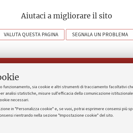
Aiutaci a migliorare il sito
VALUTA QUESTA PAGINA
SEGNALA UN PROBLEMA
Seguici su:
ookie
suo funzionamento, sia cookie e altri strumenti di tracciamento facoltativi ch
gico
Bandi, gare e concorsi
er analisi statistiche, misure sull'efficacia della comunicazione istituzional
cookie necessari.
Albo online
zione in "Personalizza cookie" e, se vuoi, potrai esprimere consensi più spec
 5x1000
Amministrazione trasparente
consensi rientrando nella sezione "Impostazione cookie" del sito.
ng - UniboStore
Atti di notifica