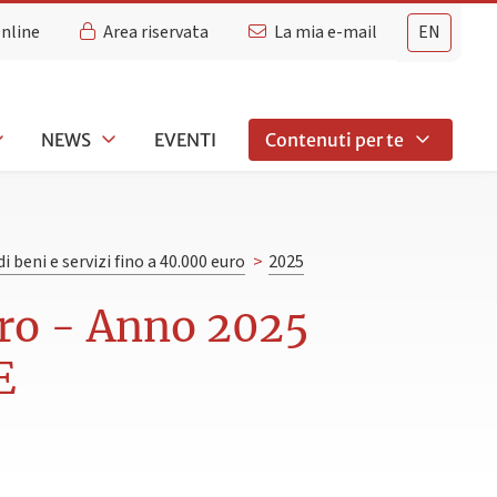
Online
Area riservata
La mia e-mail
EN
NEWS
EVENTI
Contenuti per te
di beni e servizi fino a 40.000 euro
>
2025
euro - Anno 2025
E