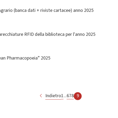
ario (banca dati + riviste cartacee) anno 2025
arecchiature RFID della biblioteca per l'anno 2025
pean Pharmacopoeia” 2025
Indietro
1
...
6
7
8
9