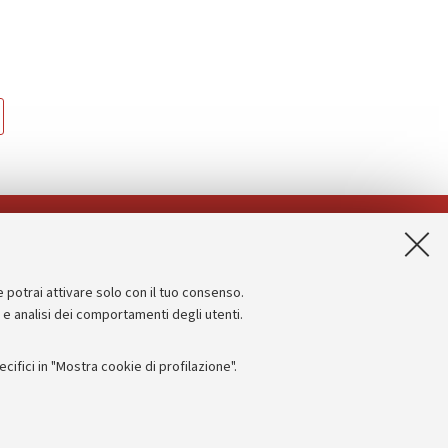
App:
e potrai attivare solo con il tuo consenso.
Informazioni sul sito e accessibilità
e e analisi dei comportamenti degli utenti.
Dichiarazione di accessibilità
ifici in "Mostra cookie di profilazione".
Privacy e note legali
Impostazioni Cookie