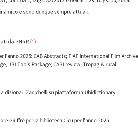
 37, comma 2, D.lgs. 33/2013 e dell'art. 29, D.lgs. 50/2016.
dinamico e sono dunque sempre attuali.
ziati da PNRR (
*
)
r l'anno 2025: CAB Abstracts; FIAF International Film Archi
e, JBI Tools Package; CABI review; Tropag & rural
dizionari Zanichelli su piattaforma Ubidictionary
re Giuffrè per la biblioteca Cicu per l'anno 2025