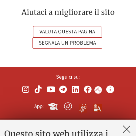
Aiutaci a migliorare il sito
VALUTA QUESTA PAGINA
SEGNALA UN PROBLEMA
Seguici su:
App:
Questo sito web utilizza i
Contatti e PEC