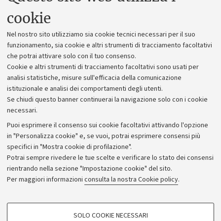
Uffici dell'amministrazione generale
cookie
Lavora con noi
Nel nostro sito utilizziamo sia cookie tecnici necessari per il suo
Alumni community
funzionamento, sia cookie e altri strumenti di tracciamento facoltativi
che potrai attivare solo con il tuo consenso.
Piano strategico
Cookie e altri strumenti di tracciamento facoltativi sono usati per
Bilanci
analisi statistiche, misure sull'efficacia della comunicazione
istituzionale e analisi dei comportamenti degli utenti.
Donazioni e 5x1000
Se chiudi questo banner continuerai la navigazione solo con i cookie
Merchandising - UniboStore
necessari.
Bandi, gare e concorsi
Puoi esprimere il consenso sui cookie facoltativi attivando l'opzione
in "Personalizza cookie" e, se vuoi, potrai esprimere consensi più
Albo online
specifici in "Mostra cookie di profilazione".
Amministrazione trasparente
Potrai sempre rivedere le tue scelte e verificare lo stato dei consensi
rientrando nella sezione "Impostazione cookie" del sito.
Atti di notifica
Per maggiori informazioni
consulta la nostra Cookie policy
.
Informazioni sul sito e accessibilità
Dichiarazione di accessibilità
COOKIE DI PROFILAZIONE - FACOLTATIVI
SOLO COOKIE NECESSARI
Privacy e note legali