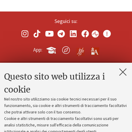
Seguici su:
App:
Questo sito web utilizza i
Contatti e PEC
Uffici dell'amministrazione generale
cookie
Lavora con noi
Nel nostro sito utilizziamo sia cookie tecnici necessari per il suo
Alumni community
funzionamento, sia cookie e altri strumenti di tracciamento facoltativi
che potrai attivare solo con il tuo consenso.
Piano strategico
Cookie e altri strumenti di tracciamento facoltativi sono usati per
Bilanci
analisi statistiche, misure sull'efficacia della comunicazione
istituzionale e analisi dei comportamenti degli utenti.