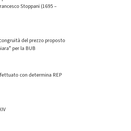
nfrancesco Stoppani (1695 –
 congruità del prezzo proposto
hiara” per la BUB
effettuato con determina REP
XIV