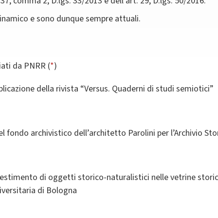
 37, comma 2, D.lgs. 33/2013 e dell'art. 29, D.lgs. 50/2016.
dinamico e sono dunque sempre attuali.
ziati da PNRR (
*
)
blicazione della rivista “Versus. Quaderni di studi semiotici”
l fondo archivistico dell’architetto Parolini per l’Archivio Sto
llestimento di oggetti storico-naturalistici nelle vetrine stori
iversitaria di Bologna