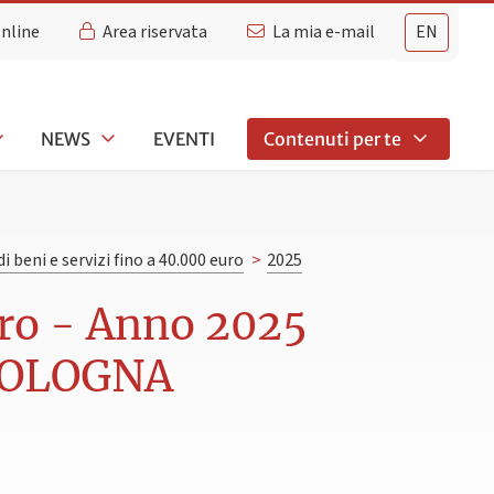
Online
Area riservata
La mia e-mail
EN
NEWS
EVENTI
Contenuti per te
di beni e servizi fino a 40.000 euro
>
2025
euro - Anno 2025
BOLOGNA