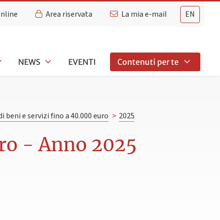
Online
Area riservata
La mia e-mail
EN
NEWS
EVENTI
Contenuti per te
di beni e servizi fino a 40.000 euro
>
2025
euro - Anno 2025