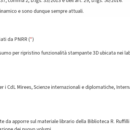
 37, comma 2, D.lgs. 33/2013 e dell'art. 29, D.lgs. 50/2016.
dinamico e sono dunque sempre attuali.
ziati da PNRR (
*
)
sumo per ripristino funzionalità stampante 3D ubicata nei lab
i CdL Mirees, Scienze internazionali e diplomatiche, Intern
e da apporre sul materiale librario della Biblioteca R. Ruffilli
azione dei nuovo volumi.