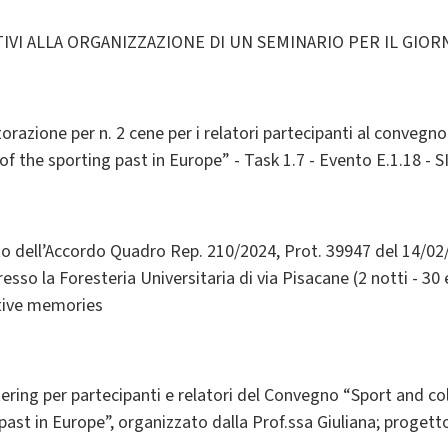
TIVI ALLA ORGANIZZAZIONE DI UN SEMINARIO PER IL GIOR
storazione per n. 2 cene per i relatori partecipanti al convegn
of the sporting past in Europe” - Task 1.7 - Evento E.1.18 - S
ito dell’Accordo Quadro Rep. 210/2024, Prot. 39947 del 14/0
sso la Foresteria Universitaria di via Pisacane (2 notti - 30 e
tive memories
atering per partecipanti e relatori del Convegno “Sport and c
 past in Europe”, organizzato dalla Prof.ssa Giuliana; proget