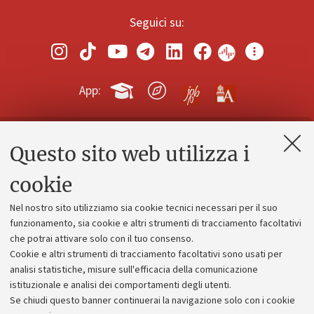
Seguici su:
App:
Questo sito web utilizza i
Contatti e PEC
Uffici dell'amministrazione generale
cookie
Lavora con noi
Nel nostro sito utilizziamo sia cookie tecnici necessari per il suo
Alumni community
funzionamento, sia cookie e altri strumenti di tracciamento facoltativi
che potrai attivare solo con il tuo consenso.
Piano strategico
Cookie e altri strumenti di tracciamento facoltativi sono usati per
Bilanci
analisi statistiche, misure sull'efficacia della comunicazione
istituzionale e analisi dei comportamenti degli utenti.
Donazioni e 5x1000
Se chiudi questo banner continuerai la navigazione solo con i cookie
Merchandising - UniboStore